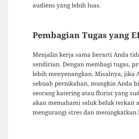
audiens yang lebih luas.
Pembagian Tugas yang Ef
Menjalin kerja sama berarti Anda t
sendirian. Dengan membagi tugas, pr
lebih menyenangkan. Misalnya, jika
sebuah pernikahan, mungkin Anda bi
seorang katering atau florist yang 
akan memahami seluk beluk terkait 
mengurangi stres dan meningkatkan k