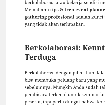
berkolaborasi atau bekerja sendiri m
Memahami
tips & tren event plann
gathering profesional
adalah kunci
yang tidak akan terlupakan.
Berkolaborasi: Keun
Terduga
Berkolaborasi dengan pihak lain da
bisa membuka peluang baru yang mu
sebelumnya. Mungkin Anda sudah t
pembicara terkenal untuk seminar bi
peserta, tapi perlu diingat bahwa k