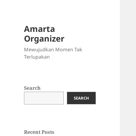
Amarta
Organizer
Mewujudkan Momen Tak
Terlupakan
Search
SEARCH
Recent Posts