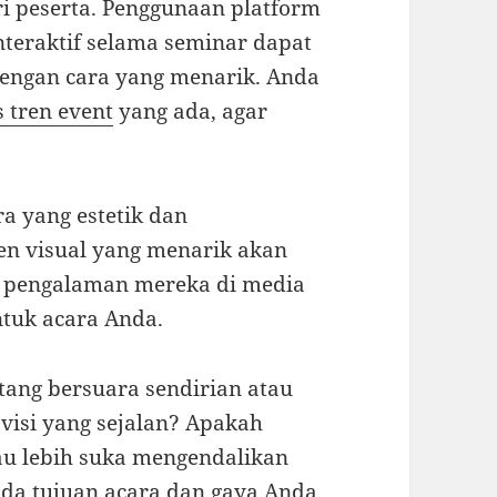
i peserta. Penggunaan platform
nteraktif selama seminar dapat
dengan cara yang menarik. Anda
s tren event
yang ada, agar
ra yang estetik dan
n visual yang menarik akan
pengalaman mereka di media
ntuk acara Anda.
tang bersuara sendirian atau
visi yang sejalan? Apakah
au lebih suka mengendalikan
ada tujuan acara dan gaya Anda