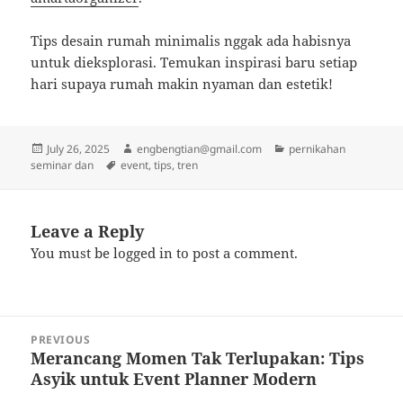
Tips desain rumah minimalis nggak ada habisnya
untuk dieksplorasi. Temukan inspirasi baru setiap
hari supaya rumah makin nyaman dan estetik!
Posted
Author
Categories
July 26, 2025
engbengtian@gmail.com
pernikahan
on
Tags
seminar dan
event
,
tips
,
tren
Leave a Reply
You must be
logged in
to post a comment.
Post
PREVIOUS
navigation
Merancang Momen Tak Terlupakan: Tips
Previous
Asyik untuk Event Planner Modern
post: