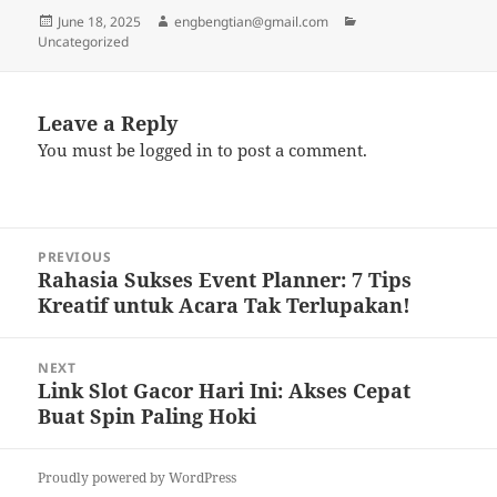
Posted
Author
Categories
June 18, 2025
engbengtian@gmail.com
on
Uncategorized
Leave a Reply
You must be
logged in
to post a comment.
Post
PREVIOUS
navigation
Rahasia Sukses Event Planner: 7 Tips
Previous
Kreatif untuk Acara Tak Terlupakan!
post:
NEXT
Link Slot Gacor Hari Ini: Akses Cepat
Next
Buat Spin Paling Hoki
post:
Proudly powered by WordPress