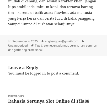
mudah dikenang, dan sesuai karakter klien. Jangan
lupa ambil jeda, minum kopi, dan tertawa bareng
tim—karena di balik acara flawless, ada manusia
yang kerja keras dan cerita lucu di balik panggung.
Sampai jumpa di curhatan selanjutnya!
Posted
Author
Categories
September 4, 2025
engbengtian@gmail.com
on
Tags
Uncategorized
Tips & tren event planner, pernikahan, seminar,
dan gathering profesional
Leave a Reply
You must be
logged in
to post a comment.
Post
PREVIOUS
navigation
Rahasia Serunya Slot Online di Fila88
Previous
post: