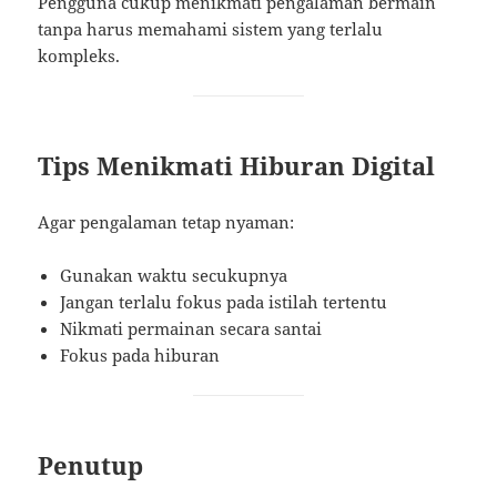
Pengguna cukup menikmati pengalaman bermain
tanpa harus memahami sistem yang terlalu
kompleks.
Tips Menikmati Hiburan Digital
Agar pengalaman tetap nyaman:
Gunakan waktu secukupnya
Jangan terlalu fokus pada istilah tertentu
Nikmati permainan secara santai
Fokus pada hiburan
Penutup