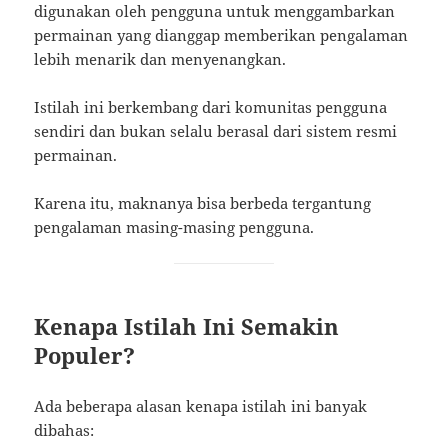
digunakan oleh pengguna untuk menggambarkan
permainan yang dianggap memberikan pengalaman
lebih menarik dan menyenangkan.
Istilah ini berkembang dari komunitas pengguna
sendiri dan bukan selalu berasal dari sistem resmi
permainan.
Karena itu, maknanya bisa berbeda tergantung
pengalaman masing-masing pengguna.
Kenapa Istilah Ini Semakin
Populer?
Ada beberapa alasan kenapa istilah ini banyak
dibahas: