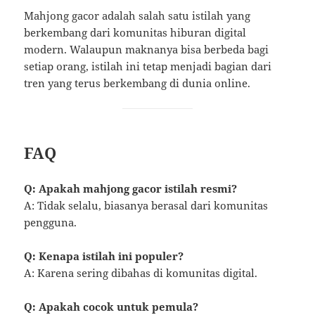
Mahjong gacor adalah salah satu istilah yang
berkembang dari komunitas hiburan digital
modern. Walaupun maknanya bisa berbeda bagi
setiap orang, istilah ini tetap menjadi bagian dari
tren yang terus berkembang di dunia online.
FAQ
Q: Apakah mahjong gacor istilah resmi?
A: Tidak selalu, biasanya berasal dari komunitas
pengguna.
Q: Kenapa istilah ini populer?
A: Karena sering dibahas di komunitas digital.
Q: Apakah cocok untuk pemula?