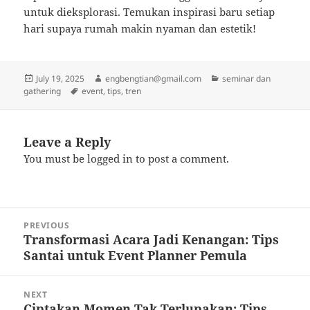
untuk dieksplorasi. Temukan inspirasi baru setiap
hari supaya rumah makin nyaman dan estetik!
Posted
Author
Categories
July 19, 2025
engbengtian@gmail.com
seminar dan
on
Tags
gathering
event
,
tips
,
tren
Leave a Reply
You must be
logged in
to post a comment.
Post
PREVIOUS
navigation
Transformasi Acara Jadi Kenangan: Tips
Previous
Santai untuk Event Planner Pemula
post:
NEXT
Ciptakan Momen Tak Terlupakan: Tips
Next