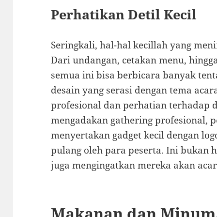
Perhatikan Detil Kecil
Seringkali, hal-hal kecillah yang me
Dari undangan, cetakan menu, hingga
semua ini bisa berbicara banyak ten
desain yang serasi dengan tema aca
profesional dan perhatian terhadap d
mengadakan gathering profesional, 
menyertakan gadget kecil dengan lo
pulang oleh para peserta. Ini bukan 
juga mengingatkan mereka akan acara
Makanan dan Minum