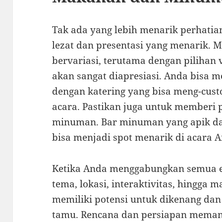
Tak ada yang lebih menarik perhati
lezat dan presentasi yang menarik.
bervariasi, terutama dengan pilihan
akan sangat diapresiasi. Anda bisa 
dengan katering yang bisa meng-cus
acara. Pastikan juga untuk memberi 
minuman. Bar minuman yang apik dan
bisa menjadi spot menarik di acara 
Ketika Anda menggabungkan semua el
tema, lokasi, interaktivitas, hingga
memiliki potensi untuk dikenang dan
tamu. Rencana dan persiapan meman