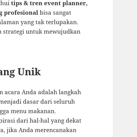
ahui
tips & tren event planner,
g profesional
bisa sangat
aman yang tak terlupakan.
an strategi untuk mewujudkan
ang Unik
n acara Anda adalah langkah
menjadi dasar dari seluruh
ingga menu makanan.
rasi dari hal-hal yang dekat
a, jika Anda merencanakan