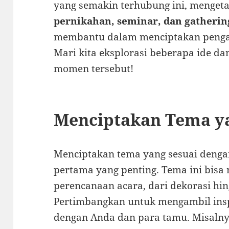
yang semakin terhubung ini, menget
pernikahan, seminar, dan gatherin
membantu dalam menciptakan pengal
Mari kita eksplorasi beberapa ide d
momen tersebut!
Menciptakan Tema y
Menciptakan tema yang sesuai denga
pertama yang penting. Tema ini bisa 
perencanaan acara, dari dekorasi h
Pertimbangkan untuk mengambil inspi
dengan Anda dan para tamu. Misalny