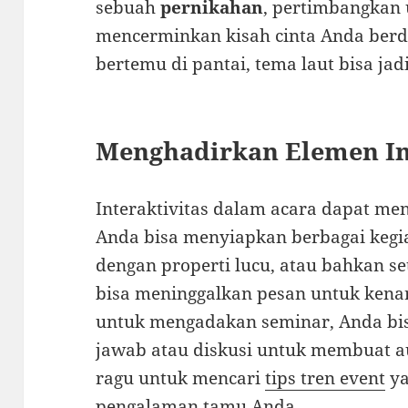
sebuah
pernikahan
, pertimbangkan
mencerminkan kisah cinta Anda berdu
bertemu di pantai, tema laut bisa jad
Menghadirkan Elemen In
Interaktivitas dalam acara dapat me
Anda bisa menyiapkan berbagai kegia
dengan properti lucu, atau bahkan s
bisa meninggalkan pesan untuk kena
untuk mengadakan seminar, Anda bi
jawab atau diskusi untuk membuat aud
ragu untuk mencari
tips tren event
ya
pengalaman tamu Anda.