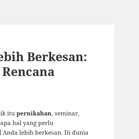
ebih Berkesan:
k Rencana
ik itu
pernikahan
, seminar,
rapa hal yang perlu
 Anda lebih berkesan. Di dunia