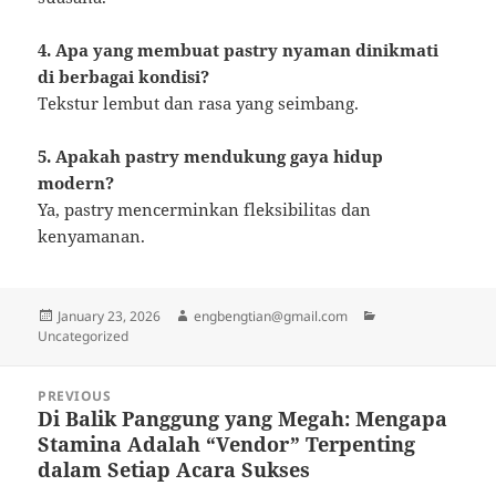
4. Apa yang membuat pastry nyaman dinikmati
di berbagai kondisi?
Tekstur lembut dan rasa yang seimbang.
5. Apakah pastry mendukung gaya hidup
modern?
Ya, pastry mencerminkan fleksibilitas dan
kenyamanan.
Posted
Author
Categories
January 23, 2026
engbengtian@gmail.com
on
Uncategorized
Post
PREVIOUS
navigation
Di Balik Panggung yang Megah: Mengapa
Previous
Stamina Adalah “Vendor” Terpenting
post:
dalam Setiap Acara Sukses