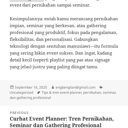
event dari pernikahan sampai seminar.
Kesimpulannya: entah kamu merancang pernikahan
impian, seminar yang berkesan, atau gathering
profesional yang produktif, fokus pada pengalaman,
fleksibilitas, dan personalisasi. Gabungkan
teknologi dengan sentuhan manusiawi—itu formula
yang sering bikin event sukses. Dan ingat, kadang
detail kecil (seperti playlist yang pas atau signage
yang jelas) justru yang paling diingat tamu.
Posted
Author
Categories
September 16, 2025
engbengtian@gmail.com
on
Tags
Uncategorized
Tips & tren event planner, pernikahan, seminar,
dan gathering profesional
Post
PREVIOUS
navigation
Curhat Event Planner: Tren Pernikahan,
Previous
Seminar dan Gathering Profesional
post: