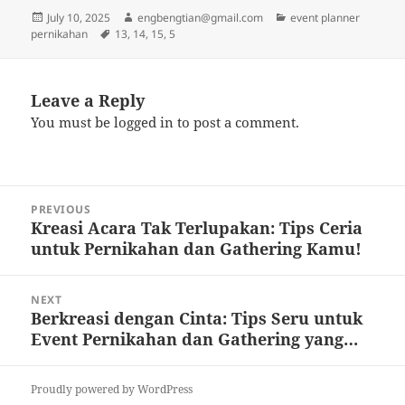
Posted
Author
Categories
July 10, 2025
engbengtian@gmail.com
event planner
on
Tags
pernikahan
13
,
14
,
15
,
5
Leave a Reply
You must be
logged in
to post a comment.
Post
PREVIOUS
navigation
Kreasi Acara Tak Terlupakan: Tips Ceria
Previous
untuk Pernikahan dan Gathering Kamu!
post:
NEXT
Berkreasi dengan Cinta: Tips Seru untuk
Next
Event Pernikahan dan Gathering yang…
post:
Proudly powered by WordPress