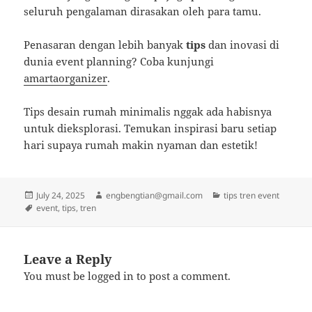
seluruh pengalaman dirasakan oleh para tamu.
Penasaran dengan lebih banyak
tips
dan inovasi di
dunia event planning? Coba kunjungi
amartaorganizer
.
Tips desain rumah minimalis nggak ada habisnya
untuk dieksplorasi. Temukan inspirasi baru setiap
hari supaya rumah makin nyaman dan estetik!
Posted
Author
Categories
July 24, 2025
engbengtian@gmail.com
tips tren event
on
Tags
event
,
tips
,
tren
Leave a Reply
You must be
logged in
to post a comment.