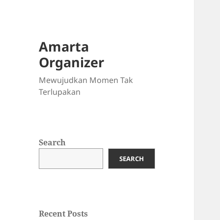
Amarta
Organizer
Mewujudkan Momen Tak
Terlupakan
Search
SEARCH
Recent Posts