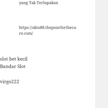
yang Tak Terlupakan
https://okto88.thepourforthecu
re.com/
slot bet kecil
Bandar Slot
virgo222