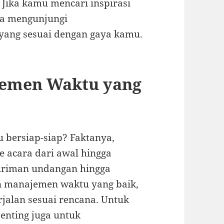
Jika kamu mencari inspirasi
isa mengunjungi
 yang sesuai dengan gaya kamu.
jemen Waktu yang
u bersiap-siap? Faktanya,
ne acara dari awal hingga
ngiriman undangan hingga
an manajemen waktu yang baik,
alan sesuai rencana. Untuk
penting juga untuk