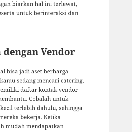
an biarkan hal ini terlewat,
serta untuk berinteraksi dan
 dengan Vendor
l bisa jadi aset berharga
 kamu sedang mencari catering,
memiliki daftar kontak vendor
 membantu. Cobalah untuk
ecil terlebih dahulu, sehingga
ereka bekerja. Ketika
ebih mudah mendapatkan