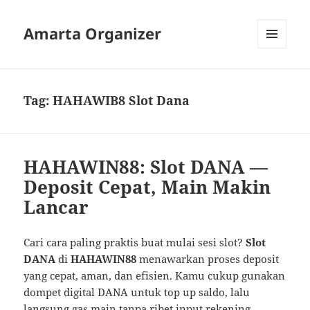
Amarta Organizer
MENU
AND
WIDGETS
Tag:
HAHAWIB8 Slot Dana
HAHAWIN88: Slot DANA —
Deposit Cepat, Main Makin
Lancar
Cari cara paling praktis buat mulai sesi slot?
Slot
DANA
di
HAHAWIN88
menawarkan proses deposit
yang cepat, aman, dan efisien. Kamu cukup gunakan
dompet digital DANA untuk top up saldo, lalu
langsung gas main tanpa ribet input rekening.