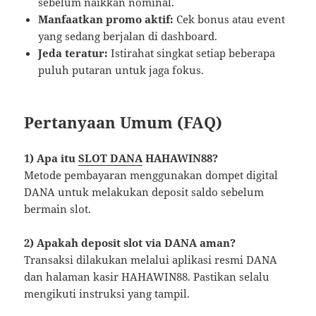
sebelum naikkan nominal.
Manfaatkan promo aktif:
Cek bonus atau event
yang sedang berjalan di dashboard.
Jeda teratur:
Istirahat singkat setiap beberapa
puluh putaran untuk jaga fokus.
Pertanyaan Umum (FAQ)
1) Apa itu
SLOT DANA
HAHAWIN88?
Metode pembayaran menggunakan dompet digital
DANA untuk melakukan deposit saldo sebelum
bermain slot.
2) Apakah deposit slot via DANA aman?
Transaksi dilakukan melalui aplikasi resmi DANA
dan halaman kasir HAHAWIN88. Pastikan selalu
mengikuti instruksi yang tampil.