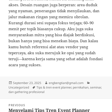
akses. Desain ruangan juga berperan: area duduk
yang nyaman, penerangan tidak menyilaukan, dan
jalur makanan ringan yang memicu obrolan.
Kurangi durasi sesi supaya fokus terjaga; 60–90
menit per topik biasanya cukup. Aku juga suka
menyarankan mitra yang bisa diajak berdiskusi,
bukan hanya yang bisa menekan biaya. Dan kalau
kamu butuh referensi alat atau vendor yang
tepercaya, aku suka merujuk ke opsi yang sudah
teruji—karena kerja sama yang sehat adalah fondasi
acara yang sukses.
Posted
Author
Categories
September 23, 2025
engbengtian@gmail.com
on
Tags
Uncategorized
Tips & tren event planner, pernikahan, seminar,
dan gathering profesional
Post
PREVIOUS
navigation
Menyelami Tips Tren Event Planner
Previous