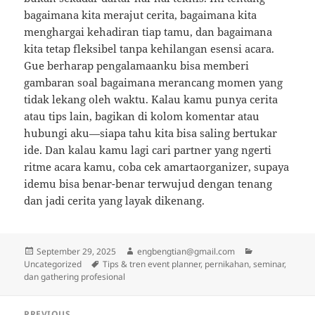
bagaimana kita merajut cerita, bagaimana kita
menghargai kehadiran tiap tamu, dan bagaimana
kita tetap fleksibel tanpa kehilangan esensi acara.
Gue berharap pengalamaanku bisa memberi
gambaran soal bagaimana merancang momen yang
tidak lekang oleh waktu. Kalau kamu punya cerita
atau tips lain, bagikan di kolom komentar atau
hubungi aku—siapa tahu kita bisa saling bertukar
ide. Dan kalau kamu lagi cari partner yang ngerti
ritme acara kamu, coba cek amartaorganizer, supaya
idemu bisa benar-benar terwujud dengan tenang
dan jadi cerita yang layak dikenang.
Posted
Author
Categories
September 29, 2025
engbengtian@gmail.com
on
Tags
Uncategorized
Tips & tren event planner, pernikahan, seminar,
dan gathering profesional
Post
PREVIOUS