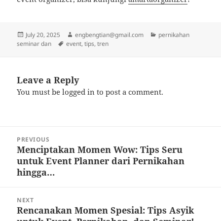
Posted
Author
Categories
July 20, 2025
engbengtian@gmail.com
pernikahan
on
Tags
seminar dan
event
,
tips
,
tren
Leave a Reply
You must be
logged in
to post a comment.
Post
PREVIOUS
navigation
Menciptakan Momen Wow: Tips Seru
Previous
untuk Event Planner dari Pernikahan
post:
hingga…
NEXT
Rencanakan Momen Spesial: Tips Asyik
Next