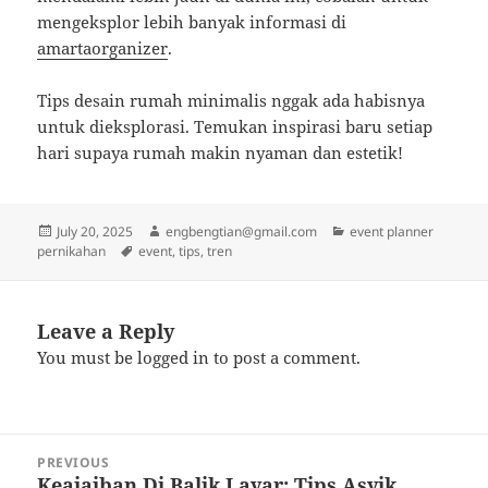
mengeksplor lebih banyak informasi di
amartaorganizer
.
Tips desain rumah minimalis nggak ada habisnya
untuk dieksplorasi. Temukan inspirasi baru setiap
hari supaya rumah makin nyaman dan estetik!
Posted
Author
Categories
July 20, 2025
engbengtian@gmail.com
event planner
on
Tags
pernikahan
event
,
tips
,
tren
Leave a Reply
You must be
logged in
to post a comment.
Post
PREVIOUS
navigation
Keajaiban Di Balik Layar: Tips Asyik
Previous