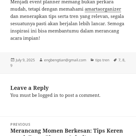
Menjadi event planner memang bukan perkara
mudah, tetapi dengan memahami
amartaorganizer
dan menerapkan tips serta tren yang relevan, segala
sesuatunya pasti akan berjalan lebih lancar. Semoga
inspirasi ini bisa membantumu dalam merancang
acara impian!
Posted
Author
Categories
Tags
July 9, 2025
engbengtian@gmail.com
tips tren
7
,
8
,
on
9
Leave a Reply
You must be
logged in
to post a comment.
Post
PREVIOUS
navigation
Merancang Momen Berkesan: Tips Keren
Previous