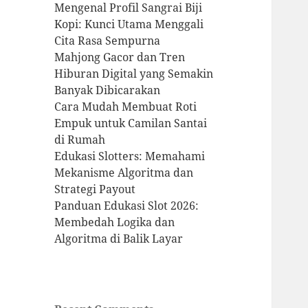
Mengenal Profil Sangrai Biji
Kopi: Kunci Utama Menggali
Cita Rasa Sempurna
Mahjong Gacor dan Tren
Hiburan Digital yang Semakin
Banyak Dibicarakan
Cara Mudah Membuat Roti
Empuk untuk Camilan Santai
di Rumah
Edukasi Slotters: Memahami
Mekanisme Algoritma dan
Strategi Payout
Panduan Edukasi Slot 2026:
Membedah Logika dan
Algoritma di Balik Layar