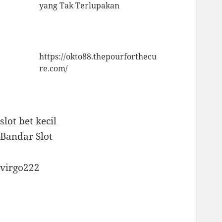
yang Tak Terlupakan
https://okto88.thepourforthecu
re.com/
slot bet kecil
Bandar Slot
virgo222