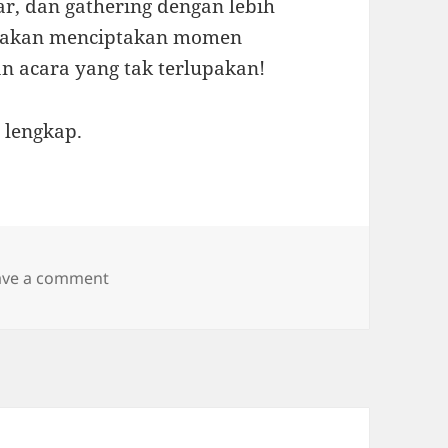
r, dan gathering dengan lebih
ecil akan menciptakan momen
n acara yang tak terlupakan!
 lengkap.
on Seni Menggala: Tips Keren untuk Event, 
ave a comment