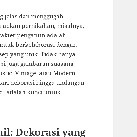
g jelas dan menggugah
iapkan pernikahan, misalnya,
rakter pengantin adalah
untuk berkolaborasi dengan
ep yang unik. Tidak hanya
tapi juga gambaran suasana
ustic, Vintage, atau Modern
dari dekorasi hingga undangan
di adalah kunci untuk
il: Dekorasi yang