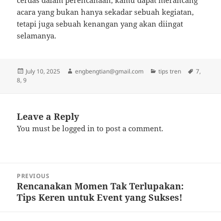
cerdas dalam perencanaan, kamu dapat merancang
acara yang bukan hanya sekadar sebuah kegiatan,
tetapi juga sebuah kenangan yang akan diingat
selamanya.
Posted
Author
Categories
Tags
July 10, 2025
engbengtian@gmail.com
tips tren
7
,
on
8
,
9
Leave a Reply
You must be
logged in
to post a comment.
Post
PREVIOUS
navigation
Rencanakan Momen Tak Terlupakan:
Previous
Tips Keren untuk Event yang Sukses!
post: